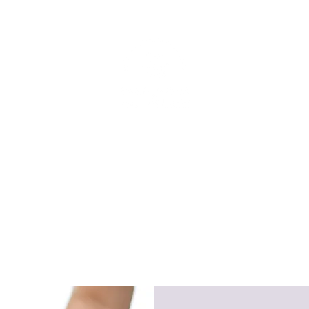
ENERGIES EN MOUVEME
KINESIOLOGIE - FASCIAS - REFLEXES
éflexes archaïques
Massages /Myofascialogie
Tarifs
C