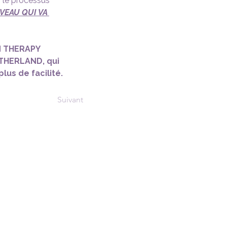
 le processus 
EAU QUI VA 
N THERAPY 
THERLAND, qui 
lus de facilité.
Suivant