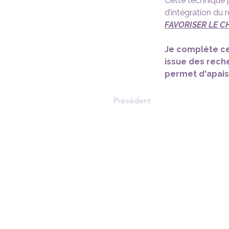
Cette technique 
d’intégration du r
FAVORISER LE C
Je complète ce
issue des rech
permet d'apaise
Précédent