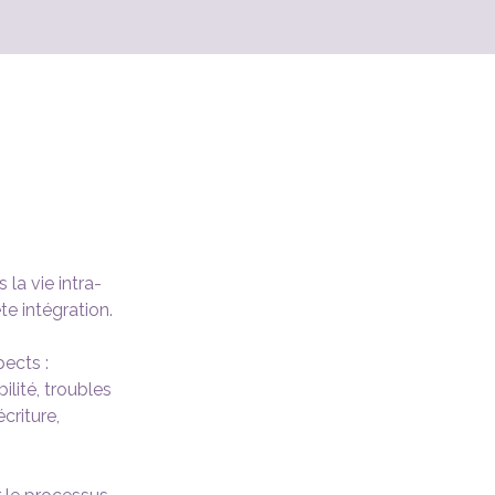
la vie intra-
te intégration.
ects : 
bilité, troubles 
criture, 