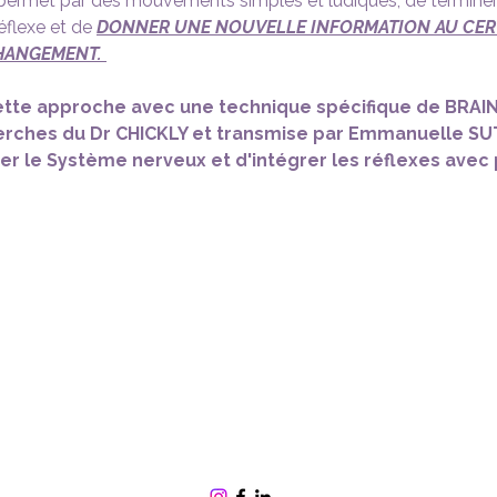
permet par des mouvements simples et ludiques, de terminer
éflexe et de 
DONNER UNE NOUVELLE INFORMATION AU CERV
HANGEMENT. 
tte approche avec une technique spécifique de BRAI
erches du Dr CHICKLY et transmise par Emmanuelle SU
r le Système nerveux et d'intégrer les réflexes avec p
ENERGIES EN MOUVEMENT
christel.manini@orange.f
r