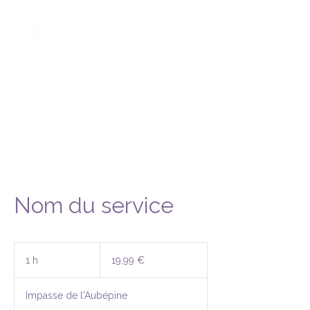
ENERGIES EN
MOUVEMENT
KINESIOLOGIE - FASCIAS
- REFLEXES
Nom du service
19,99
euros
1 h
1
19,99 €
Impasse de l'Aubépine