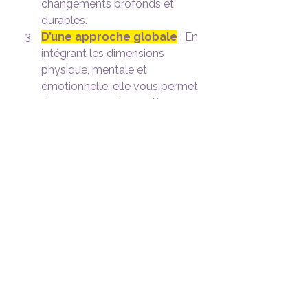
changements profonds et 
durables.
D’une approche globale
 : En 
intégrant les dimensions 
physique, mentale et 
émotionnelle, elle vous permet 
de progresser de manière 
harmonieuse.
Comment commencer ?
Pour intégrer la kinésiologie à votre 
cheminement, lancez-vous et 
expérimentez une première séance 
qui vous permettra d’identifier vos 
besoins et de poser les bases d’un 
travail constructif !
En ce début d’année, offrez-vous 
cette opportunité de repartir du 
bon pied avec l’aide de la 