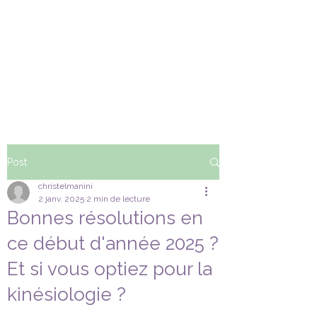
ENERGIES EN
MOUVEMENT
KINESIOLOGIE - FASCIAS
- REFLEXES
Post
christelmanini
2 janv. 2025
2 min de lecture
Bonnes résolutions en
ce début d'année 2025 ?
Et si vous optiez pour la
kinésiologie ?