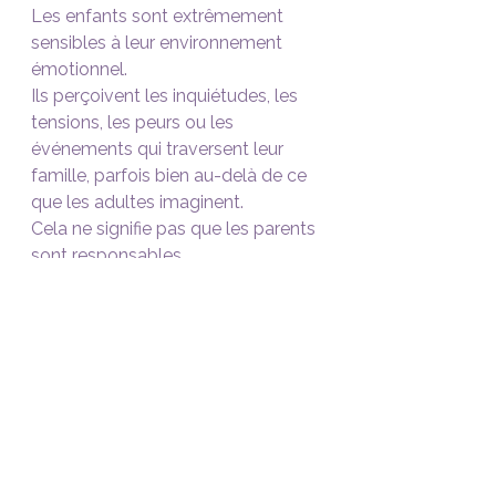
Les enfants sont extrêmement 
sensibles à leur environnement 
émotionnel.
Ils perçoivent les inquiétudes, les 
tensions, les peurs ou les 
événements qui traversent leur 
famille, parfois bien au-delà de ce 
que les adultes imaginent.
Cela ne signifie pas que les parents 
sont responsables.
Au contraire.
Cela rappelle simplement que 
nous faisons partie d'un même 
système relationnel.
Parfois, lorsque certains vécus 
trouvent enfin un espace pour être 
entendus, chez l'enfant comme 
chez ses parents, de nouveaux 
équilibres peuvent émerger.