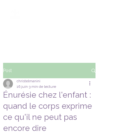
ENERGIES EN
MOUVEMENT
KINESIOLOGIE - FASCIAS
- REFLEXES
Post
christelmanini
16 juin
3 min de lecture
Énurésie chez l'enfant :
quand le corps exprime
ce qu'il ne peut pas
encore dire